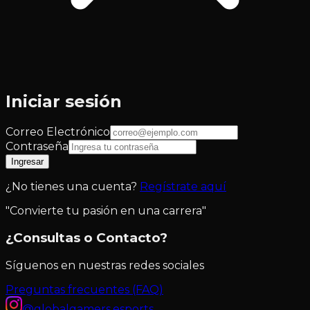
Iniciar sesión
Correo Electrónico
Contraseña
Ingresar
¿No tienes una cuenta?
Regístrate aquí
"Convierte tu pasión en una carrera"
¿Consultas o Contacto?
Síguenos en nuestras redes sociales
Preguntas frecuentes (FAQ)
@globalgamers.esports