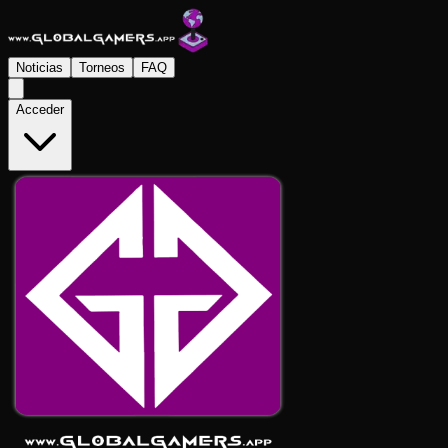
Noticias
Torneos
FAQ
Acceder